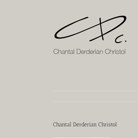
Passer
au
contenu
Chantal Derderian Christol