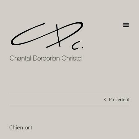
Passer
au
contenu
Précédent
Chien or1