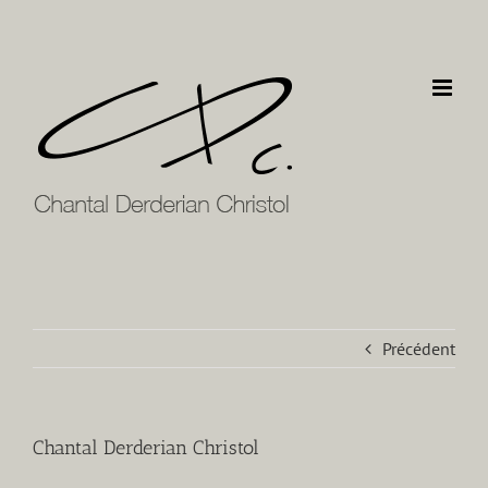
Passer
au
contenu
Précédent
Chantal Derderian Christol