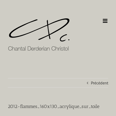
Passer
au
contenu
Précédent
2012-flammes_160x130_acrylique_sur_toile