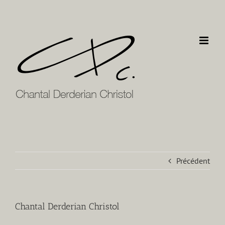
Passer
au
contenu
Précédent
Chantal Derderian Christol