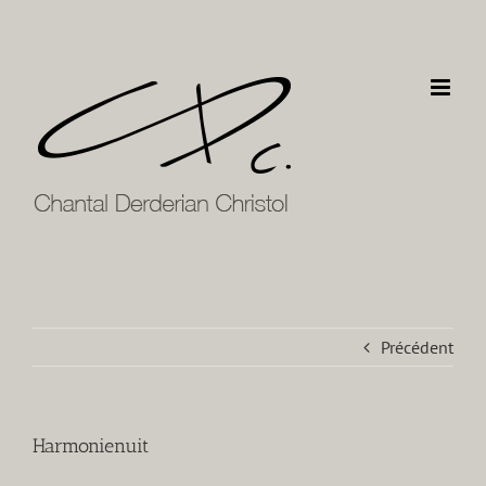
Passer
au
contenu
Précédent
Harmonienuit