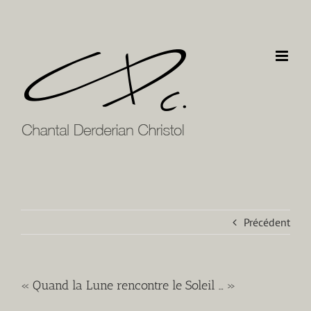
Passer
au
contenu
Précédent
« Quand la Lune rencontre le Soleil … »