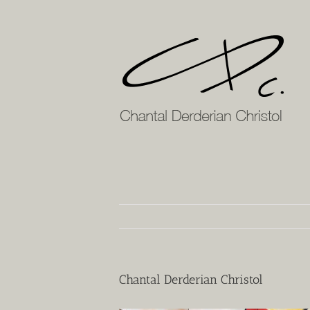
Passer
au
contenu
Chantal Derderian Christol