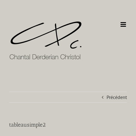
Passer
au
contenu
Précédent
tableausimple2