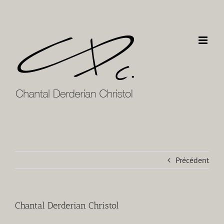
Passer
au
contenu
Précédent
Chantal Derderian Christol