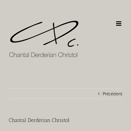
Passer
au
contenu
Précédent
Chantal Derderian Christol