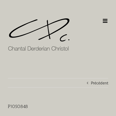
Passer
au
contenu
Précédent
P1050848