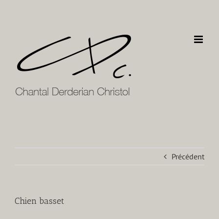
Passer
au
contenu
Précédent
Chien basset