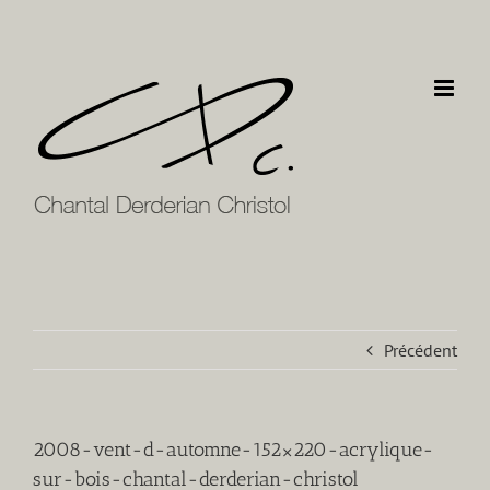
Passer
au
contenu
Précédent
2008-vent-d-automne-152×220-acrylique-
sur-bois-chantal-derderian-christol