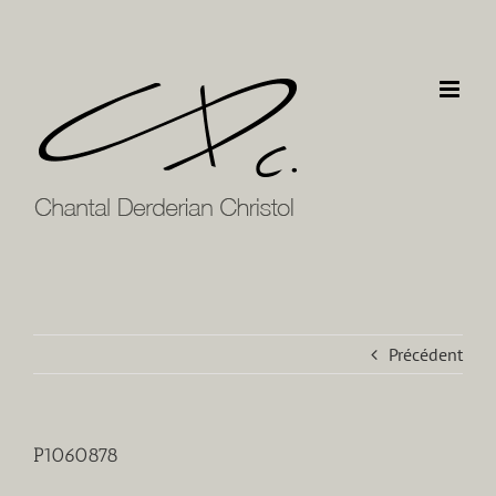
Passer
au
contenu
Précédent
P1060878