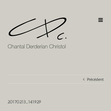
Passer
au
contenu
Précédent
20170213_141929