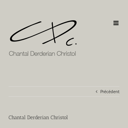
Passer
au
contenu
Précédent
Chantal Derderian Christol