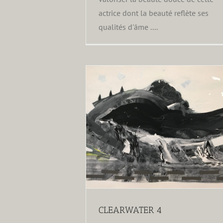
actrice dont la beauté reflète ses
qualités d'âme ....
CLEARWATER 5
ARWATER 4
CLEARWATER 4