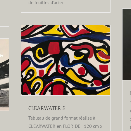
de feuilles d'acier
CLEARWATER 6
CLEARWATER 5
Tableau de grand format réalisé à
CLEARWATER en FLORIDE 120 cm x