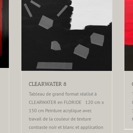
CLEARWATER 7
CLEARWATER 8
Tableau de grand format réalisé à
CLEARWATER en FLORIDE 120 cm x
150 cm Peinture acrylique avec
travail de la couleur de texture
contraste noir et blanc et application