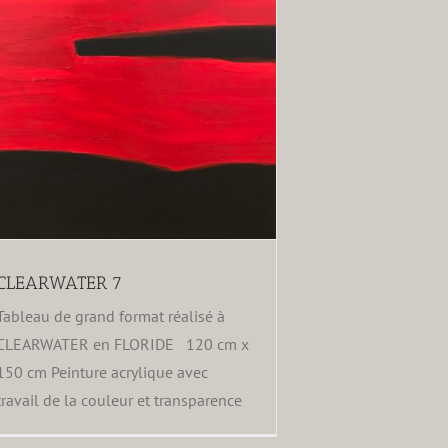
CLEARWATER 7
Tableau de grand format réalisé à
CLEARWATER en FLORIDE 120 cm x
150 cm Peinture acrylique avec
travail de la couleur et transparence