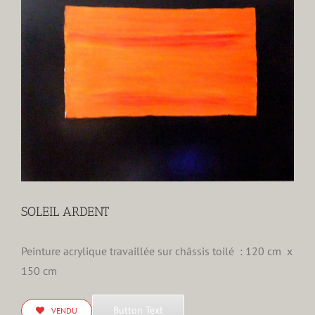
agrandie
SOLEIL ARDENT
Peinture acrylique travaillée sur châssis toilé : 120 cm x
150 cm
Button Text
VENDU